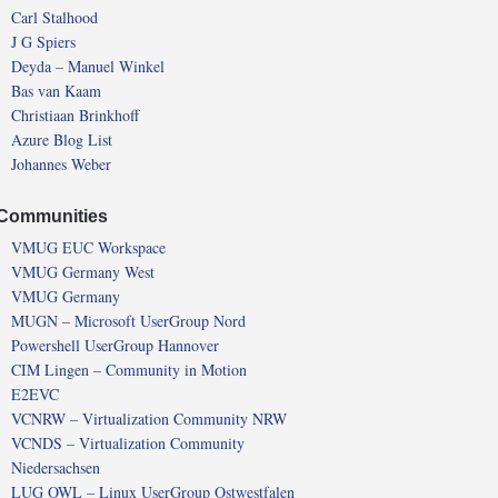
Carl Stalhood
J G Spiers
Deyda – Manuel Winkel
Bas van Kaam
Christiaan Brinkhoff
Azure Blog List
Johannes Weber
Communities
VMUG EUC Workspace
VMUG Germany West
VMUG Germany
MUGN – Microsoft UserGroup Nord
Powershell UserGroup Hannover
CIM Lingen – Community in Motion
E2EVC
VCNRW – Virtualization Community NRW
VCNDS – Virtualization Community
Niedersachsen
LUG OWL – Linux UserGroup Ostwestfalen