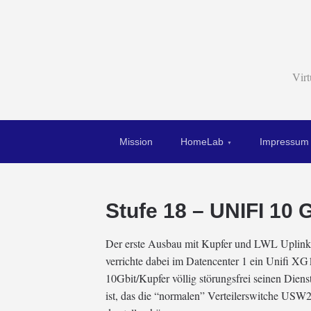
Vir
Mission
HomeLab
Impressum
Stufe 18 – UNIFI 10 G
Der erste Ausbau mit Kupfer und LWL Uplink
verrichte dabei im Datencenter 1 ein Unifi X
10Gbit/Kupfer völlig störungsfrei seinen Die
ist, das die “normalen” Verteilerswitche USW