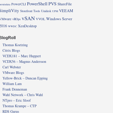
PowerShell
PVS
ShareFile
PowerCLI
pernixdata
SimpliVity
VEEAM
Storefront
Tools
Unidesk
UPM
vSAN
Windows Server
VMware
VVOL
vROps
2016
XenDesktop
WWDC
BlogRoll
Thomas Koetzing
Citrix Blogs
VCDX181 – Marc Huppert
VCDX56 – Magnus Andersson
Carl Webster
VMware Blogs
Yellow-Brick – Duncan Epping
William Lam
Frank Denneman
Wahl Network – Chris Wahl
NTpro – Eric Sloof
Thomas Krampe – CTP
RDS Gurus