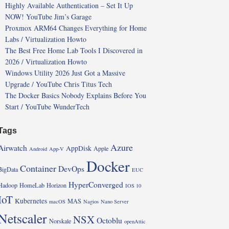
Highly Available Authentication – Set It Up
NOW! YouTube Jim’s Garage
Proxmox ARM64 Changes Everything for Home
Labs / Virtualization Howto
The Best Free Home Lab Tools I Discovered in
2026 / Virtualization Howto
Windows Utility 2026 Just Got a Massive
Upgrade / YouTube Chris Titus Tech
The Docker Basics Nobody Explains Before You
Start / YouTube WunderTech
Tags
Azure
Airwatch
AppDisk
Apple
Android
App-V
Docker
Container
DevOps
BigData
EUC
HyperConverged
Hadoop
HomeLab
Horizon
IOS 10
IoT
Kubernetes
MAS
macOS
Nagios
Nano Server
Netscaler
NSX
Octoblu
Norskale
openAttic