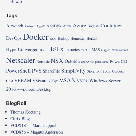
Howto
Tags
Azure
Container
Airwatch
AppDisk
Apple
BigData
Android
App-V
Docker
DevOps
Hadoop
HomeLab
Horizon
EUC
IoT
HyperConverged
Kubernetes
MAS
IOS 10
macOS
Nagios
Nano Server
Netscaler
NSX
Octoblu
PowerCLI
Norskale
openAttic
pernixdata
PowerShell
PVS
SimpliVity
ShareFile
Storefront
Tools
Unidesk
vSAN
VEEAM
Windows Server
VMware
VVOL
vROps
UPM
2016
XenDesktop
WWDC
BlogRoll
Thomas Koetzing
Citrix Blogs
VCDX181 – Marc Huppert
VCDX56 – Magnus Andersson