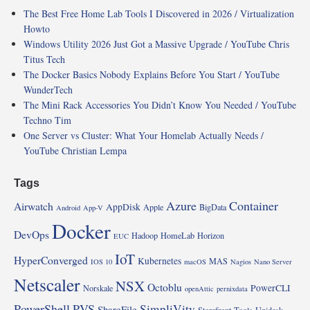
The Best Free Home Lab Tools I Discovered in 2026 / Virtualization
Howto
Windows Utility 2026 Just Got a Massive Upgrade / YouTube Chris
Titus Tech
The Docker Basics Nobody Explains Before You Start / YouTube
WunderTech
The Mini Rack Accessories You Didn’t Know You Needed / YouTube
Techno Tim
One Server vs Cluster: What Your Homelab Actually Needs /
YouTube Christian Lempa
Tags
Azure
Container
Airwatch
AppDisk
Apple
BigData
Android
App-V
Docker
DevOps
Hadoop
HomeLab
Horizon
EUC
IoT
HyperConverged
Kubernetes
MAS
IOS 10
macOS
Nagios
Nano Server
Netscaler
NSX
Octoblu
PowerCLI
Norskale
openAttic
pernixdata
PowerShell
PVS
SimpliVity
ShareFile
Storefront
Tools
Unidesk