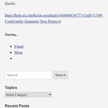
Quelle:
https://help.ui.com/hc/en-us/articles/360006836773-UniFi-USW-
Configuring-Spanning-Tree-Protocol
Sharing...
Email
More
Topics
Recent Posts