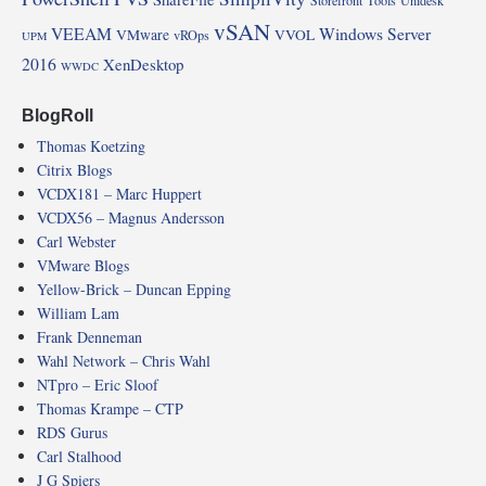
vSAN
VEEAM
Windows Server
VMware
VVOL
vROps
UPM
2016
XenDesktop
WWDC
BlogRoll
Thomas Koetzing
Citrix Blogs
VCDX181 – Marc Huppert
VCDX56 – Magnus Andersson
Carl Webster
VMware Blogs
Yellow-Brick – Duncan Epping
William Lam
Frank Denneman
Wahl Network – Chris Wahl
NTpro – Eric Sloof
Thomas Krampe – CTP
RDS Gurus
Carl Stalhood
J G Spiers